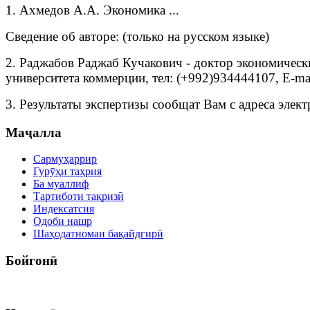
1. Ахмедов А.А. Экономика ...
Сведение об авторе: (только на русском языке)
2. Раджабов Раджаб Кучакович - доктор экономическ
университета коммерции, тел: (+992)934444107, E-mai
3. Результаты экспертизы сообщат Вам с адреса элек
Маҷалла
Сармуҳаррир
Гурӯҳи таҳрия
Ба муаллиф
Тартиботи тақризӣ
Индексатсия
Одоби нашр
Шаҳодатномаи бақайдгирӣ
Бойгонӣ