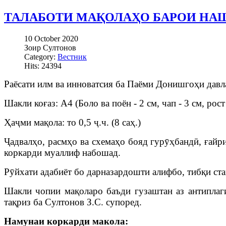
ТАЛАБОТИ МАҚОЛАҲО БАРОИ НАШ
10 October 2020
Зоир Султонов
Category:
Вестник
Hits: 24394
Раёсати илм ва инноватсия ба Паёми Донишгоҳи давл
Шакли коғаз: А4 (Боло ва поён - 2 см, чап - 3 см, рос
Ҳаҷми мақола: то 0,5 ҷ.ч. (8 саҳ.)
Ҷадвалҳо, расмҳо ва схемаҳо бояд гурӯҳбандӣ, ғайри
коркарди муаллиф набошад.
Рӯйхати адабиёт бо дарназардошти алифбо, тибқи ст
Шакли чопии мақоларо баъди гузаштан аз антиплаги
тақриз ба Султонов З.С. супоред.
Намунаи коркарди макола: