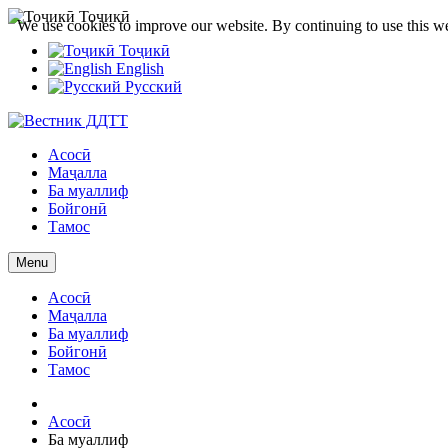
Тоҷикӣ
We use cookies to improve our website. By continuing to use this we
Тоҷикӣ
English
Русский
Асосӣ
Маҷалла
Ба муаллиф
Бойгонӣ
Тамос
Menu
Асосӣ
Маҷалла
Ба муаллиф
Бойгонӣ
Тамос
Асосӣ
Ба муаллиф