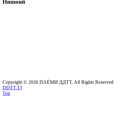
Нишонӣ
Муассиси маҷалла: Донишгоҳи давлатии тиҷорати Тоҷикистон
Нишонии муассиси маҷалла:
734061, ш.Душанбе, к. Деҳотӣ ½
Тел.: (+992 37) 234 85 44
E-mail: mail@ddtt.tj
Сомонаи расмӣ:
http://ddtt.tj
E-mail:
vestnik-tsuc@mail.ru
Copyright © 2026 ПАЁМИ ДДТТ. All Rights Reserved
DDTT.TJ
Top